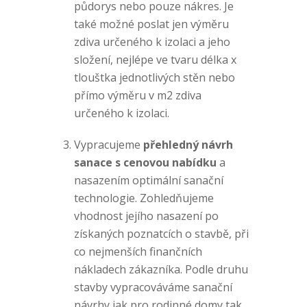
půdorys nebo pouze nákres. Je
také možné poslat jen výměru
zdiva určeného k izolaci a jeho
složení, nejlépe ve tvaru délka x
tlouštka jednotlivých stěn nebo
přímo výměru v m2 zdiva
určeného k izolaci.
Vypracujeme
přehledný návrh
sanace s cenovou nabídku
a
nasazením optimální sanační
technologie. Zohledňujeme
vhodnost jejího nasazení po
získaných poznatcích o stavbě, při
co nejmenších finančních
nákladech zákazníka. Podle druhu
stavby vypracováváme sanační
návrhy jak pro rodinné domy tak