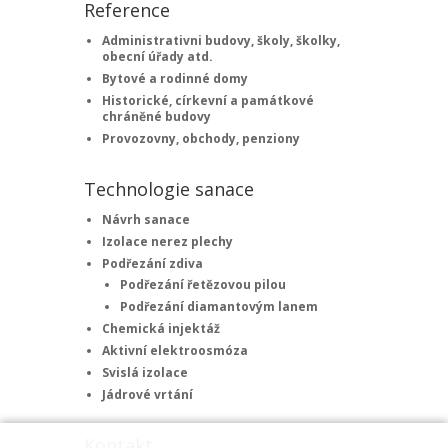
Reference
Administrativni budovy, školy, školky,
obecní úřady atd.
Bytové a rodinné domy
Historické, církevní a památkové
chráněné budovy
Provozovny, obchody, penziony
Technologie sanace
Návrh sanace
Izolace nerez plechy
Podřezání zdiva
Podřezání řetězovou pilou
Podřezání diamantovým lanem
Chemická injektáž
Aktivní elektroosmóza
Svislá izolace
Jádrové vrtání
Kontakt