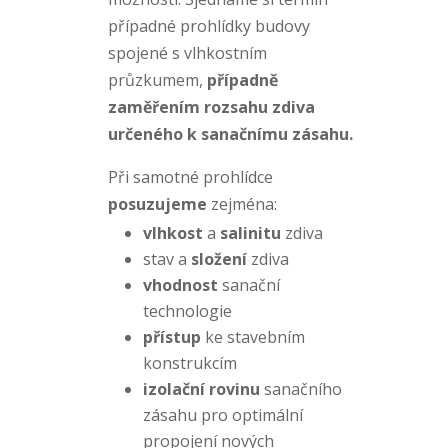
případné prohlídky budovy
spojené s vlhkostním
průzkumem,
případně
zaměřením rozsahu zdiva
určeného k sanačnímu zásahu.
Při samotné prohlídce
posuzujeme
zejména:
vlhkost
a
salinitu
zdiva
stav a
složení
zdiva
vhodnost
sanační
technologie
přístup
ke stavebním
konstrukcím
izolační rovinu
sanačního
zásahu pro optimální
propojení nových