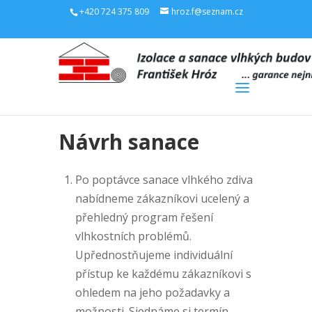
+420 724 375 809
hroz.f@seznam.cz
Návrh sanace
Po poptávce sanace vlhkého zdiva
nabídneme zákazníkovi ucelený a
přehledný program řešení
vlhkostních problémů.
Upřednostňujeme individuální
přístup ke každému zákazníkovi s
ohledem na jeho požadavky a
možnosti. Sjednáme si termín